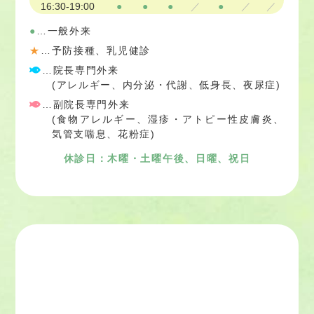
16:30-19:00
●
●
●
／
●
／
／
●
…一般外来
★
…予防接種、乳児健診
…院長専門外来
(アレルギー、内分泌・代謝、低身長、夜尿症)
…副院長専門外来
(食物アレルギー、湿疹・アトピー性皮膚炎、
気管支喘息、花粉症)
休診日：木曜・土曜午後、日曜、祝日