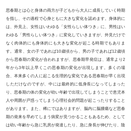
思春期とは心と身体の両方が子どもから大人に成長していく時期
を指し、その過程で心身ともに大きな変化を認めます。身体的に
は、外見上、女性はいわゆる「女性らしい体つき」に、男性はい
わゆる「男性らしい体つき」に変化していきますが、外見だけで
なく肉体的にも身体的にも大きな変化が起こる時期でもありま
す。通常、女の子であれば10歳頃から、男の子であれば12歳頃
から思春期の変化が合われますが、思春期早発症は、通常より2
年から3年以上早くこの思春期の変化が出現します。多くの場
合、本来多くの人に起こる生理的な変化である思春期が早く出現
しただけなのですが、中には最終的に低身長になってしまった
り、思春期の体の変化が幼い年齢で出現してしまうことで患児本
人や周囲が戸惑ってしまう心理社会的問題が起こったりすること
があります。また、稀にではありますが、脳内に脳腫瘍など思春
期の発来を早めてしまう病変が見つかることもあるため、として
は幼い年齢から急に乳房が発達したり、急に身長が伸びたり、陰