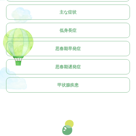
主な症状
低身長症
思春期早発症
思春期遅発症
甲状腺疾患