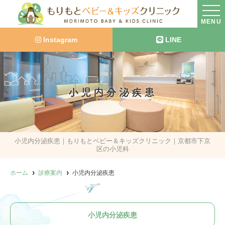
MENU
Instagram
LINE
小児内分泌疾患
小児内分泌疾患｜もりもとベビー＆キッズクリニック｜京都市下京
区の小児科
ホーム
診療案内
小児内分泌疾患
小児内分泌疾患