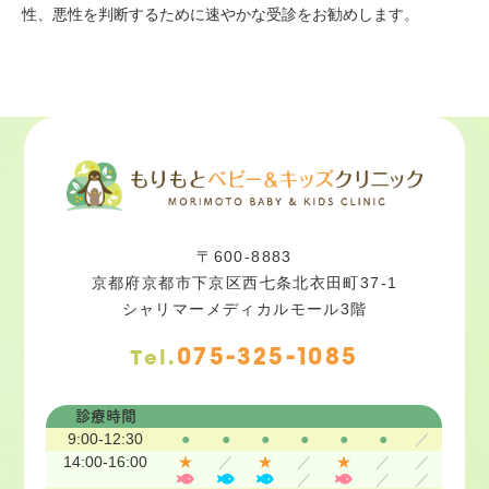
性、悪性を判断するために速やかな受診をお勧めします。
〒600-8883
京都府京都市下京区西七条北衣田町37-1
シャリマーメディカルモール3階
075-325-1085
Tel.
月
火
水
木
金
土
日
診療時間
9:00-12:30
●
●
●
●
●
●
／
14:00-16:00
★
／
★
／
★
／
／
／
／
／