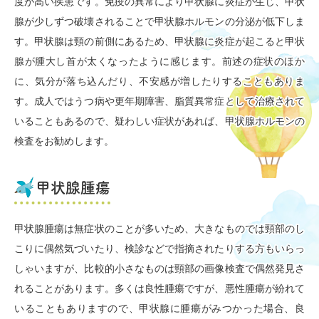
度が高い疾患です。免疫の異常により甲状腺に炎症が生じ、甲状
腺が少しずつ破壊されることで甲状腺ホルモンの分泌が低下しま
す。甲状腺は頸の前側にあるため、甲状腺に炎症が起こると甲状
腺が腫大し首が太くなったように感じます。前述の症状のほか
に、気分が落ち込んだり、不安感が増したりすることもありま
す。成人ではうつ病や更年期障害、脂質異常症として治療されて
いることもあるので、疑わしい症状があれば、甲状腺ホルモンの
検査をお勧めします。
甲状腺腫瘍
甲状腺腫瘍は無症状のことが多いため、大きなものでは頸部のし
こりに偶然気づいたり、検診などで指摘されたりする方もいらっ
しゃいますが、比較的小さなものは頸部の画像検査で偶然発見さ
れることがあります。多くは良性腫瘍ですが、悪性腫瘍が紛れて
いることもありますので、甲状腺に腫瘍がみつかった場合、良